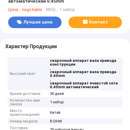
автоматический 0.45mm
Цена：negotiable
MOQ：1 набор
Лучшая цена
Контакт
Характер Продукции
сварочный аппарат вала привода
конструкции
,
сварочный аппарат вала привода
Высокий свет
0.45mm
,
сварочный аппарат ячеистой сети
0.45mm автоматический
Время доставки
30 дней
Количество мин
1 набор
заказа
Место
Китай
происхождения
Номер модели
R-DHW
Поставка
20 наборов/месяц