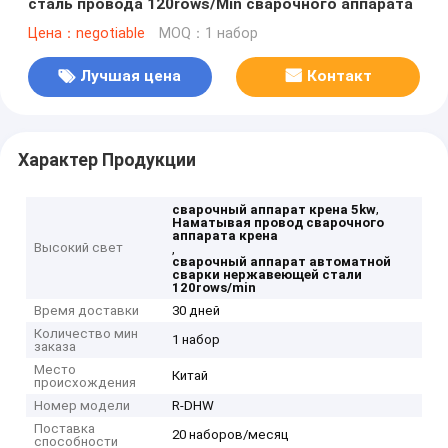
сталь провода 120rows/Min сварочного аппарата
Цена：negotiable
MOQ：1 набор
Лучшая цена
Контакт
Характер Продукции
,
сварочный аппарат крена 5kw
Наматывая провод сварочного
аппарата крена
Высокий свет
,
сварочный аппарат автоматной
сварки нержавеющей стали
120rows/min
Время доставки
30 дней
Количество мин
1 набор
заказа
Место
Китай
происхождения
Номер модели
R-DHW
Поставка
20 наборов/месяц
способности